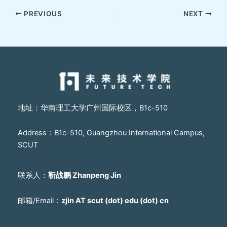
PREVIOUS
NEXT
地址：华南理工大学广州国际校区，B1c-510
Address：B1c-510, Guangzhou International Campus,
SCUT
联系人：
靳战鹏 Zhanpeng Jin
邮箱/Email：
zjin AT scut (dot) edu (dot) cn