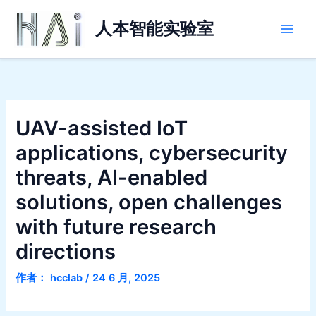
跳
Main
至
人本智能实验室
Men
内
容
UAV-assisted IoT
applications, cybersecurity
threats, AI-enabled
solutions, open challenges
with future research
directions
作者：
hcclab
/
24 6 月, 2025