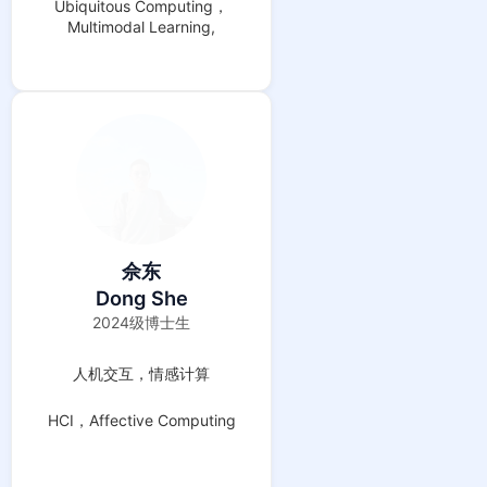
Ubiquitous Computing，
Multimodal Learning,
Federated Learning
佘东
Dong She
2024级博士生
人机交互，情感计算
HCI，Affective Computing