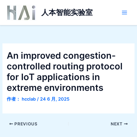
跳
Main
至
人本智能实验室
Men
内
容
An improved congestion-
controlled routing protocol
for IoT applications in
extreme environments
作者：
hcclab
/
24 6 月, 2025
PREVIOUS
NEXT