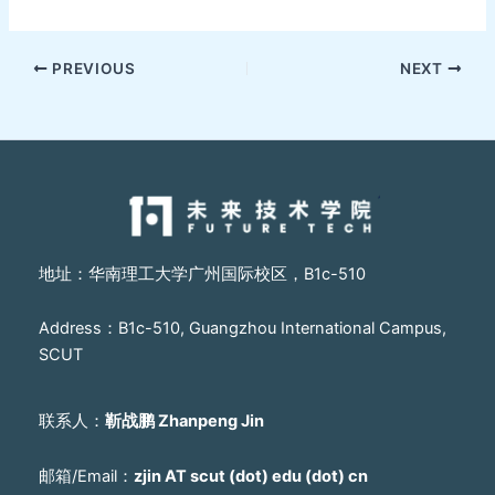
PREVIOUS
NEXT
地址：华南理工大学广州国际校区，B1c-510
Address：B1c-510, Guangzhou International Campus,
SCUT
联系人：
靳战鹏 Zhanpeng Jin
邮箱/Email：
zjin AT scut (dot) edu (dot) cn