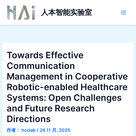
跳
Main
至
人本智能实验室
Men
内
容
Towards Effective
Communication
Management in Cooperative
Robotic-enabled Healthcare
Systems: Open Challenges
and Future Research
Directions
作者：
hcclab
/
26 11 月, 2025