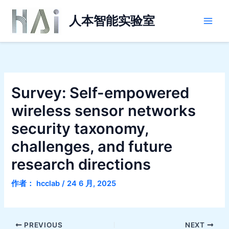
跳
Main
至
人本智能实验室
Men
内
容
Survey: Self-empowered
wireless sensor networks
security taxonomy,
challenges, and future
research directions
作者：
hcclab
/
24 6 月, 2025
PREVIOUS
NEXT