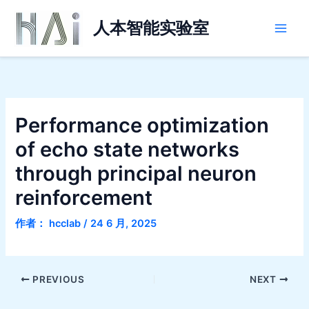
跳
Main
至
人本智能实验室
Men
内
容
Performance optimization
of echo state networks
through principal neuron
reinforcement
作者：
hcclab
/
24 6 月, 2025
PREVIOUS
NEXT