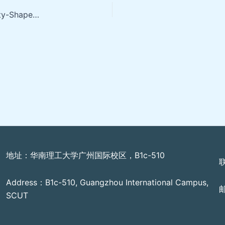
Persona-E²: A Human-Grounded Dataset for Personality-Shaped Emotional Responses to Textual Events
地址：华南理工大学广州国际校区，B1c-510
Address：B1c-510, Guangzhou International Campus,
邮
SCUT