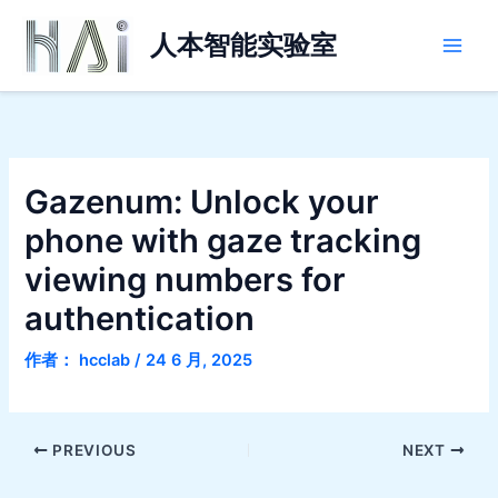
跳
Main
至
人本智能实验室
Men
内
容
Gazenum: Unlock your
phone with gaze tracking
viewing numbers for
authentication
作者：
hcclab
/
24 6 月, 2025
PREVIOUS
NEXT