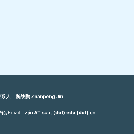
联系人：
靳战鹏 Zhanpeng Jin
箱/Email：
zjin AT scut (dot) edu (dot) cn